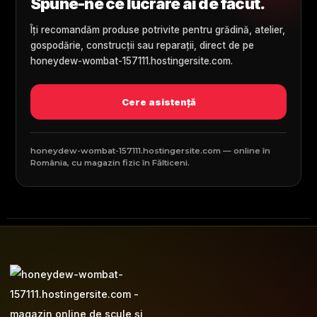
Spune-ne ce lucrare ai de făcut.
Îți recomandăm produse potrivite pentru grădină, atelier,
gospodărie, construcții sau reparații, direct de pe
honeydew-wombat-157111.hostingersite.com.
Cere asistență
honeydew-wombat-157111.hostingersite.com — online în
România, cu magazin fizic în Fălticeni.