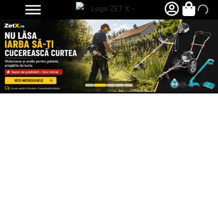
Livrare rapidă
1–2 zile lucrătoare
Plată 100% securizată
Plăți online prin Netopia Payments.
Suport specializat
Dacă ai întrebări, îți stăm la dispoziție!