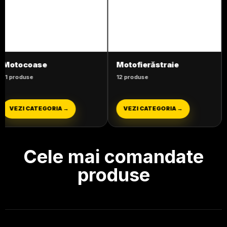
Motofierăstraie
Motosape și
Motocultoare
12 produse
5 produse
VEZI CATEGORIA →
VEZI CATEGORIA →
Cele mai comandate
produse