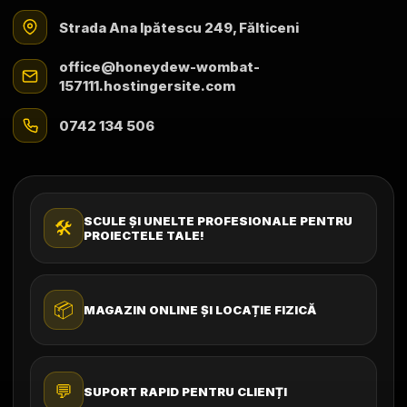
Strada Ana Ipătescu 249, Fălticeni
office@honeydew-wombat-
157111.hostingersite.com
0742 134 506
SCULE ȘI UNELTE PROFESIONALE PENTRU
🛠️
PROIECTELE TALE!
📦
MAGAZIN ONLINE ȘI LOCAȚIE FIZICĂ
💬
SUPORT RAPID PENTRU CLIENȚI