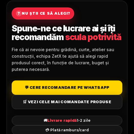
?
NU ȘTII CE SĂ ALEGI?
Spune-ne ce lucrare ai și îți
recomandăm
scula potrivită
Fie că ai nevoie pentru grădină, curte, atelier sau
construcții, echipa ZetX te ajută să alegi rapid
produsul corect, în funcție de lucrare, buget și
puterea necesară.
💬 CERE RECOMANDARE PE WHATSAPP
🛒 VEZI CELE MAI COMANDATE PRODUSE
🚚
Livrare rapidă
1-2 zile
💳 Plată ramburs/card