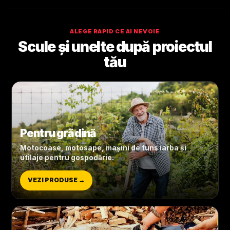
ALEGE RAPID CE AI NEVOIE
Scule și unelte după proiectul
tău
Pentru grădină
Motocoase, motosape, mașini de tuns iarba și
utilaje pentru gospodărie.
VEZI PRODUSE →