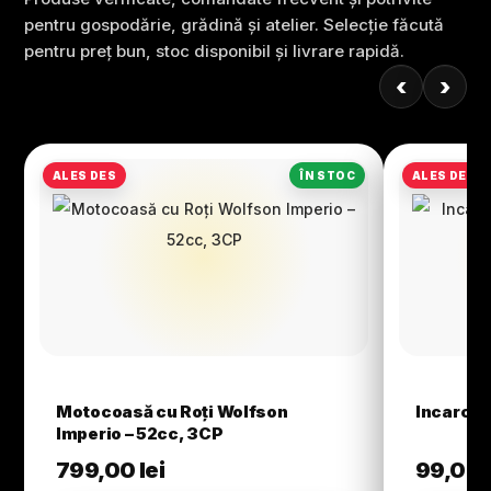
pentru gospodărie, grădină și atelier. Selecție făcută
pentru preț bun, stoc disponibil și livrare rapidă.
‹
›
Motocoasă cu Roți Wolfson
Incarcato
Imperio – 52cc, 3CP
799,00
lei
99,00