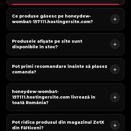
Ce produse găsesc pe honeydew-
wombat-157111.hostingersite.com?
Produsele afișate pe site sunt
disponibile în stoc?
Pot primi recomandare înainte să plasez
comanda?
honeydew-wombat-
157111.hostingersite.com livrează în
toată România?
Pot ridica produsul din magazinul ZetX
din Fălticeni?