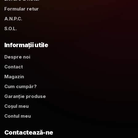
Formular retur
A.N.P.C.
S.O.L.
Informații utile
Despre noi
Contact
Magazin
Cum cumpăr?
Garanție produse
Coșul meu
Contul meu
Contactează-ne